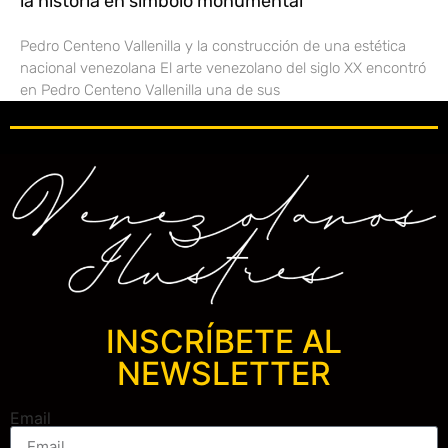
la historia en símbolo monumental
Pedro Centeno Vallenilla y la construcción de una estética
nacional venezolana El arte venezolano del siglo XX encontró
en Pedro Centeno Vallenilla una de sus
INSCRÍBETE AL
NEWSLETTER
Email