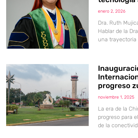
enero 2, 2026
Dra. Ruth Mujic
Hablar de la Dr
una trayectoria 
Inauguraci
Internacion
progreso z
noviembre 1, 2025
La era de la Ch
progreso para e
de la conectivi