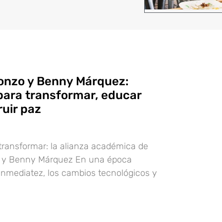
fonzo y Benny Márquez:
 para transformar, educar
ruir paz
 transformar: la alianza académica de
o y Benny Márquez En una época
inmediatez, los cambios tecnológicos y