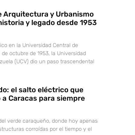
e Arquitectura y Urbanismo
historia y legado desde 1953
co en la Universidad Central de
 de octubre de 1953, la Universidad
zuela (UCV) dio un paso trascendental
o: el salto eléctrico que
 a Caracas para siempre
 del verde caraqueño, donde hoy apenas
tructuras corroídas por el tiempo y el