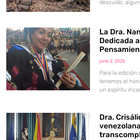
descuido, algu
La Dra. Na
Dedicada a 
Pensamien
junio 2, 2025
Para la edición 
tenemos el hono
un espíritu inc
Dra. Crisál
venezolana
transcompl