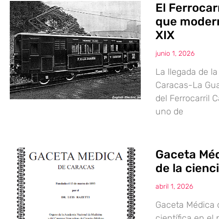
El Ferrocar
que moderni
XIX
junio 1, 2026
La llegada de la
Caracas-La Guai
del Ferrocarril
uno de
Gaceta Méd
de la cien
abril 1, 2026
Gaceta Médica d
científica en el 