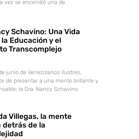
na vez se encendió una de
ncy Schavino: Una Vida
la Educación y el
to Transcomplejo
de junio de Venezolanos Ilustres,
r de presentar a una mente brillante y
ansable: la Dra. Nancy Schavino
ida Villegas, la mente
 detrás de la
ejidad