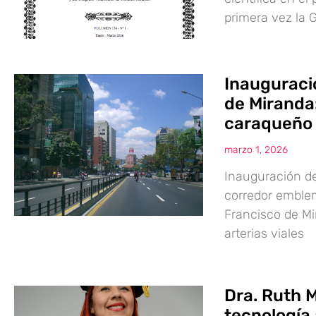
primera vez la 
Inauguraci
de Miranda:
caraqueño
marzo 1, 2026
Inauguración de
corredor emble
Francisco de Mi
arterias viales
Dra. Ruth M
tecnología 