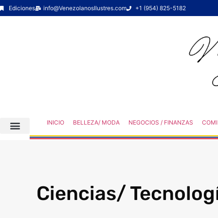
Ediciones
info@VenezolanosIlustres.com
+1 (954) 825-5182
INICIO
BELLEZA/ MODA
NEGOCIOS / FINANZAS
COMI
Ciencias/ Tecnolog