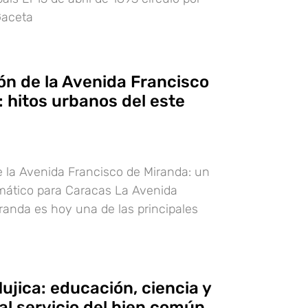
Gaceta
ón de la Avenida Francisco
 hitos urbanos del este
 la Avenida Francisco de Miranda: un
mático para Caracas La Avenida
randa es hoy una de las principales
ujica: educación, ciencia y
al servicio del bien común