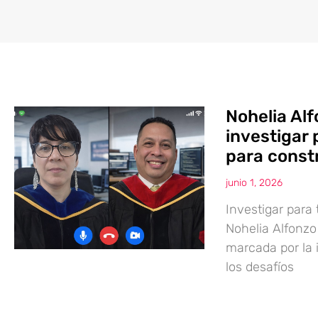
Nohelia Al
investigar
para const
junio 1, 2026
Investigar para
Nohelia Alfonz
marcada por la 
los desafíos