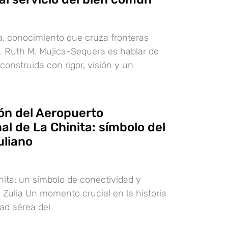
a, conocimiento que cruza fronteras
a. Ruth M. Mujica-Sequera es hablar de
construida con rigor, visión y un
ón del Aeropuerto
al de La Chinita: símbolo del
uliano
inita: un símbolo de conectividad y
l Zulia Un momento crucial en la historia
dad aérea del