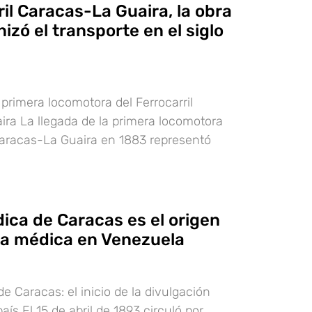
ril Caracas-La Guaira, la obra
zó el transporte en el siglo
 primera locomotora del Ferrocarril
ra La llegada de la primera locomotora
 Caracas-La Guaira en 1883 representó
ica de Caracas es el origen
cia médica en Venezuela
e Caracas: el inicio de la divulgación
país El 15 de abril de 1893 circuló por