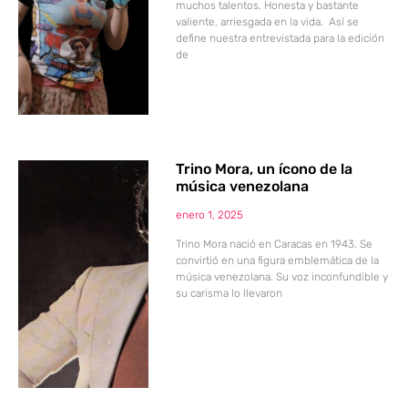
muchos talentos. Honesta y bastante
valiente, arriesgada en la vida. Así se
define nuestra entrevistada para la edición
de
Trino Mora, un ícono de la
música venezolana
enero 1, 2025
Trino Mora nació en Caracas en 1943. Se
convirtió en una figura emblemática de la
música venezolana. Su voz inconfundible y
su carisma lo llevaron