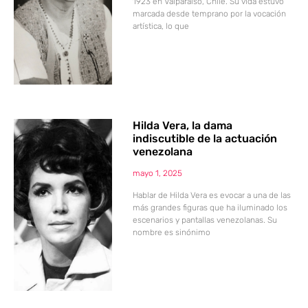
1923 en Valparaíso, Chile. Su vida estuvo
marcada desde temprano por la vocación
artística, lo que
Hilda Vera, la dama
indiscutible de la actuación
venezolana
mayo 1, 2025
Hablar de Hilda Vera es evocar a una de las
más grandes figuras que ha iluminado los
escenarios y pantallas venezolanas. Su
nombre es sinónimo