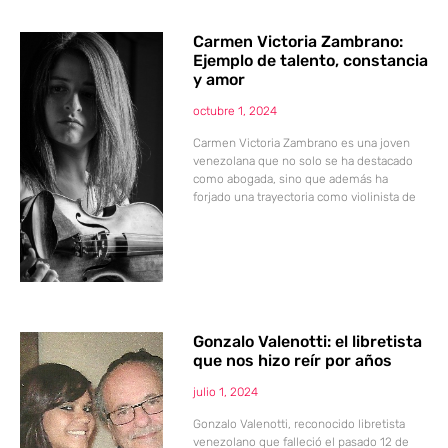
Carmen Victoria Zambrano:
Ejemplo de talento, constancia
y amor
octubre 1, 2024
Carmen Victoria Zambrano es una joven
venezolana que no solo se ha destacado
como abogada, sino que además ha
forjado una trayectoria como violinista de
Gonzalo Valenotti: el libretista
que nos hizo reír por años
julio 1, 2024
Gonzalo Valenotti, reconocido libretista
venezolano que falleció el pasado 12 de