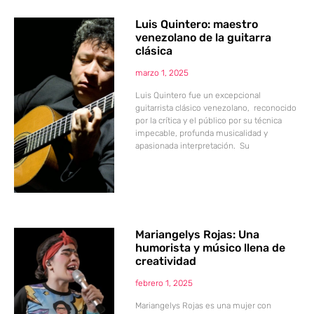
Luis Quintero: maestro
venezolano de la guitarra
clásica
marzo 1, 2025
Luis Quintero fue un excepcional
guitarrista clásico venezolano, reconocido
por la crítica y el público por su técnica
impecable, profunda musicalidad y
apasionada interpretación. Su
Mariangelys Rojas: Una
humorista y músico llena de
creatividad
febrero 1, 2025
Mariangelys Rojas es una mujer con