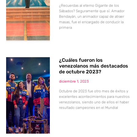
¿Recuerdas al eterno Gigante de los
Sábados? Seguramente que sí. Amador
Bendayán, un animador capaz de atraer
masas, fue el encargado de conducir la
primera
¿Cuáles fueron los
venezolanos más destacados
de octubre 2023?
diciembre 1, 2023
Octubre de 2023 fue otro mes de éxitos y
excelentes acontecimientos para nuestros
venezolanos, siendo uno de ellos el haber
resultado campeones en el Mundial