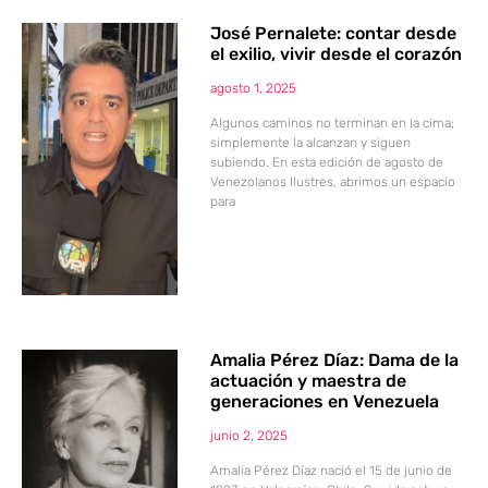
José Pernalete: contar desde
el exilio, vivir desde el corazón
agosto 1, 2025
Algunos caminos no terminan en la cima;
simplemente la alcanzan y siguen
subiendo. En esta edición de agosto de
Venezolanos Ilustres, abrimos un espacio
para
Amalia Pérez Díaz: Dama de la
actuación y maestra de
generaciones en Venezuela
junio 2, 2025
Amalia Pérez Díaz nació el 15 de junio de