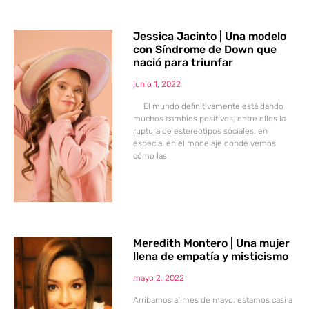
Jessica Jacinto | Una modelo
con Síndrome de Down que
nació para triunfar
junio 1, 2022
El mundo definitivamente está dando
muchos cambios positivos, entre ellos la
ruptura de estereotipos sociales, en
especial en el modelaje donde vemos
cómo las
Meredith Montero | Una mujer
llena de empatía y misticismo
mayo 2, 2022
Arribamos al mes de mayo, estamos casi a