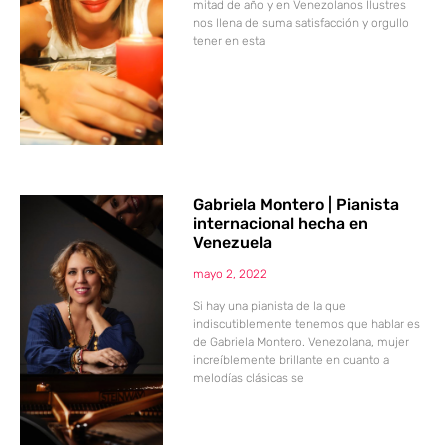
mitad de año y en Venezolanos Ilustres
nos llena de suma satisfacción y orgullo
tener en esta
Gabriela Montero | Pianista
internacional hecha en
Venezuela
mayo 2, 2022
Si hay una pianista de la que
indiscutiblemente tenemos que hablar es
de Gabriela Montero. Venezolana, mujer
increíblemente brillante en cuanto a
melodías clásicas se