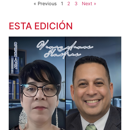
« Previous
1
2
3
Next »
ESTA EDICIÓN