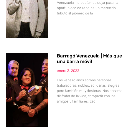
Venezuela, no podíamos dejar pasar la
oportunidad de rendirle un merecido
tributo al pionero de la
Barragó Venezuela | Más que
una barra móvil
enero 3, 2022
Los venezolanos somos personas
trabajadoras, nobles, solidarias, alegres
pero también muy fiesteras. Nos encanta
disfrutar de la vida, compartir con los
amigos y familiares. Eso