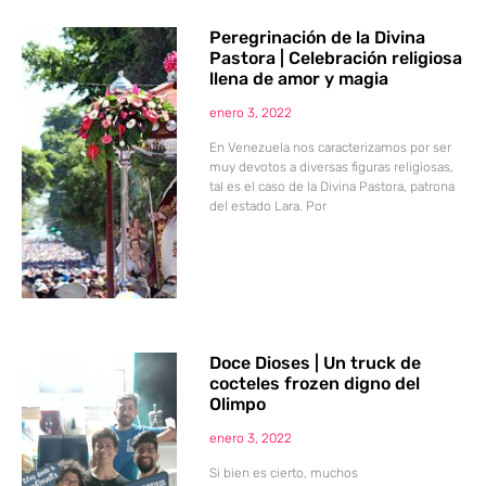
Peregrinación de la Divina
Pastora | Celebración religiosa
llena de amor y magia
enero 3, 2022
En Venezuela nos caracterizamos por ser
muy devotos a diversas figuras religiosas,
tal es el caso de la Divina Pastora, patrona
del estado Lara. Por
Doce Dioses | Un truck de
cocteles frozen digno del
Olimpo
enero 3, 2022
Si bien es cierto, muchos