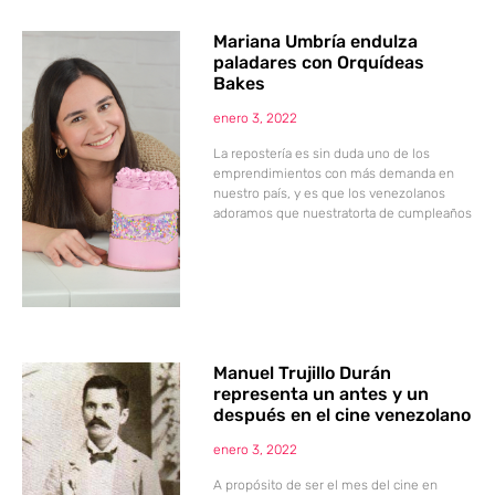
Mariana Umbría endulza
paladares con Orquídeas
Bakes
enero 3, 2022
La repostería es sin duda uno de los
emprendimientos con más demanda en
nuestro país, y es que los venezolanos
adoramos que nuestratorta de cumpleaños
Manuel Trujillo Durán
representa un antes y un
después en el cine venezolano
enero 3, 2022
A propósito de ser el mes del cine en