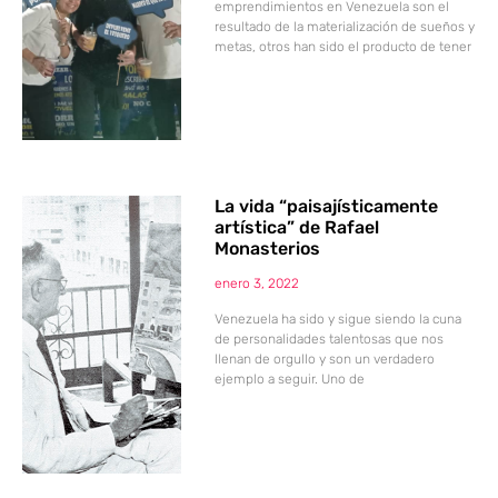
emprendimientos en Venezuela son el
resultado de la materialización de sueños y
metas, otros han sido el producto de tener
La vida “paisajísticamente
artística” de Rafael
Monasterios
enero 3, 2022
Venezuela ha sido y sigue siendo la cuna
de personalidades talentosas que nos
llenan de orgullo y son un verdadero
ejemplo a seguir. Uno de