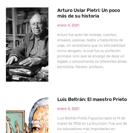
Arturo Uslar Pietri: Un poco
más de su historia
enero 4, 2021
Arturo fue autor de novelas, cuentos,
ensayos, poesías, teatro y hasta libros de
viaje. Un venezolano que no sólo participó
como abogado, la cual fue su profesión
principal, sino que se encargó de dejar un
legado y conocimiento en diferentes áreas:
periodista, literario, profesor…
Luis Beltrán: El maestro Prieto
enero 4, 2021
Luis Beltrán Prieto Figueroa nació el 14 de
marzo de 1902 en La Asunción. Fue uno de
los educadores más importantes en