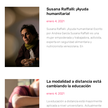
Susana Raffalli: ¡Ayuda
humanitaria!
enero 4, 2021
Susana Raffalli: ¡Ayuda humanitaria! Escrito
por Andrea García Susana Raffalli es una
mujer empoderada y trabajadora, activista,
experta en seguridad alimentaria y
nutricionista venezolana. En
La modalidad a distancia está
cambiando la educación
enero 4, 2021
La educación a distancia está mayormente
aplicada a nivel universitario. Actualmente