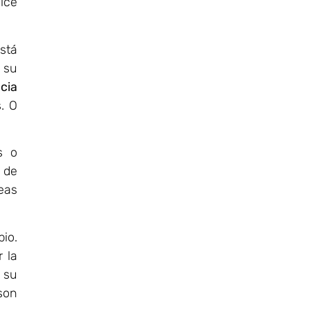
ice
stá
 su
cia
. O
s o
 de
eas
io.
 la
 su
son