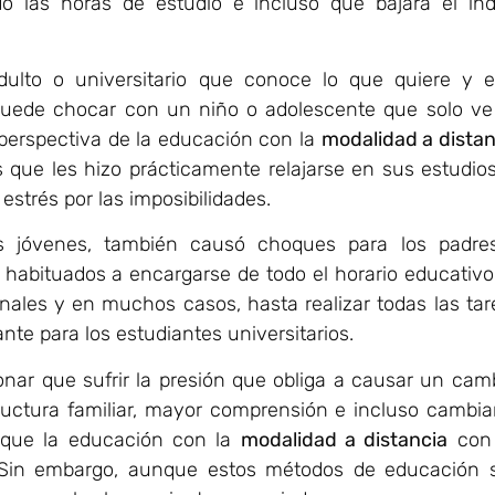
do las horas de estudio e incluso que bajará el índ
ulto o universitario que conoce lo que quiere y e
 puede chocar con un niño o adolescente que solo ve
perspectiva de la educación con la
modalidad a distan
 que les hizo prácticamente relajarse en sus estudios
strés por las imposibilidades.
s jóvenes, también causó choques para los padre
habituados a encargarse de todo el horario educativo
nales y en muchos casos, hasta realizar todas las tar
ante para los estudiantes universitarios.
onar que sufrir la presión que obliga a causar un camb
ructura familiar, mayor comprensión e incluso cambiar
 que la educación con la
modalidad a distancia
con
. Sin embargo, aunque estos métodos de educación 