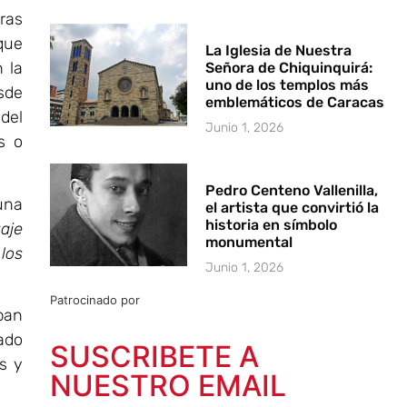
ras
que
La Iglesia de Nuestra
 la
Señora de Chiquinquirá:
uno de los templos más
esde
emblemáticos de Caracas
 del
Junio 1, 2026
s o
Pedro Centeno Vallenilla,
una
el artista que convirtió la
historia en símbolo
aje
monumental
los
Junio 1, 2026
Patrocinado por
ban
ado
SUSCRIBETE A
s y
NUESTRO EMAIL