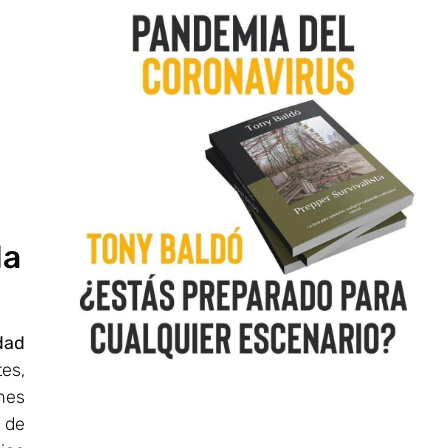
da
dad
es,
nes
 de