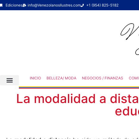
Ediciones
info@VenezolanosIlustres.com
+1 (954) 825-5182
INICIO
BELLEZA/ MODA
NEGOCIOS / FINANZAS
COMI
La modalidad a dist
edu