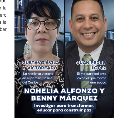
ndo
 la
ero
 la
ber