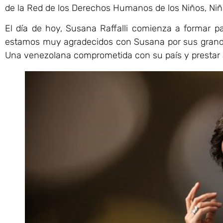
de la Red de los Derechos Humanos de los Niños, Ni
El día de hoy, Susana Raffalli comienza a formar p
estamos muy agradecidos con Susana por sus grandes
Una venezolana comprometida con su país y prestar 