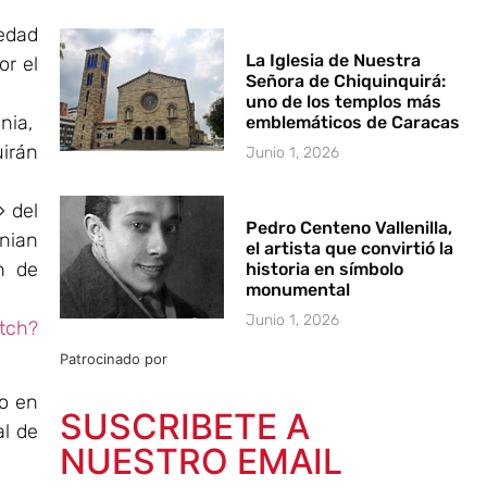
edad
La Iglesia de Nuestra
or el
Señora de Chiquinquirá:
uno de los templos más
nia,
emblemáticos de Caracas
irán
Junio 1, 2026
» del
Pedro Centeno Vallenilla,
nian
el artista que convirtió la
n de
historia en símbolo
monumental
Junio 1, 2026
tch?
Patrocinado por
do en
SUSCRIBETE A
al de
NUESTRO EMAIL