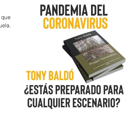
r que
uela.