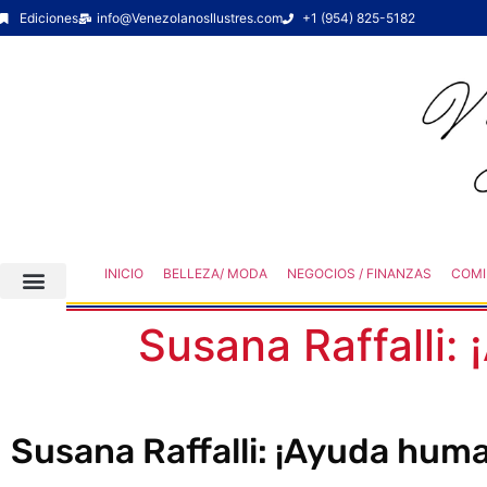
Ediciones
info@VenezolanosIlustres.com
+1 (954) 825-5182
INICIO
BELLEZA/ MODA
NEGOCIOS / FINANZAS
COMI
Susana Raffalli:
Susana Raffalli: ¡Ayuda huma