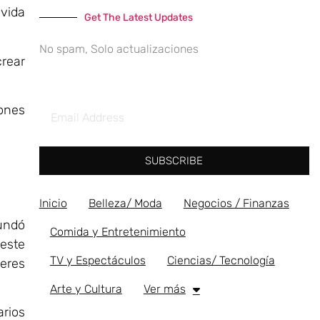
 vida
Get The Latest Updates
No spam, Solo actualizaciones
crear
iones
SUBSCRIBE
Inicio
Belleza/ Moda
Negocios / Finanzas
fundó
Comida y Entretenimiento
 este
TV y Espectáculos
Ciencias/ Tecnología
jeres
Arte y Cultura
Ver más
arios