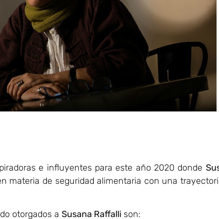
spiradoras e influyentes para este año 2020 donde
Su
en materia de seguridad alimentaria con una trayector
ido otorgados a
Susana Raffalli
son: