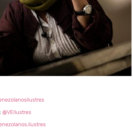
enezolanosilustres
:
@VEIlustres
enezolanos.ilustres