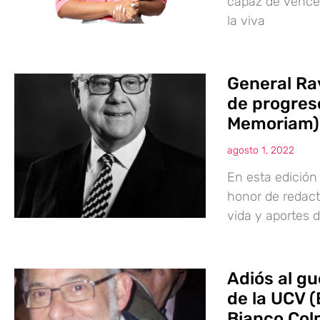
capaz de vencer
la viva
General Ra
de progreso
Memoriam)
agosto 1, 2022
En esta edición
honor de redacta
vida y aportes 
Adiós al gu
de la UCV (
Bianco Col