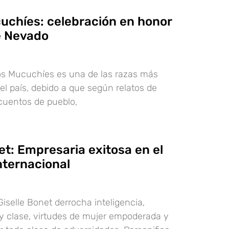
cuchíes: celebración en honor
de Nevado
os Mucuchíes es una de las razas más
l país, debido a que según relatos de
 cuentos de pueblo,
et: Empresaria exitosa en el
nternacional
iselle Bonet derrocha inteligencia,
a y clase, virtudes de mujer empoderada y