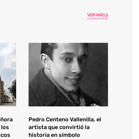
VER MÁS
eñora
Pedro Centeno Vallenilla, el
 los
artista que convirtió la
icos
historia en símbolo