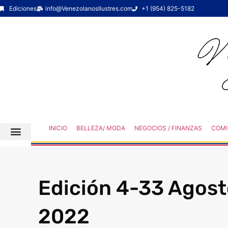
Ediciones
info@VenezolanosIlustres.com
+1 (954) 825-5182
INICIO
BELLEZA/ MODA
NEGOCIOS / FINANZAS
COMI
Edición 4-33 Agos
2022