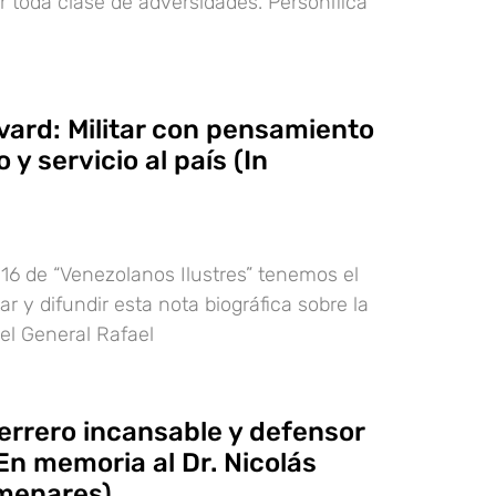
 toda clase de adversidades. Personifica
vard: Militar con pensamiento
 y servicio al país (In
 16 de “Venezolanos Ilustres” tenemos el
r y difundir esta nota biográfica sobre la
del General Rafael
errero incansable y defensor
En memoria al Dr. Nicolás
menares)