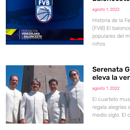
agosto 1, 2022
Historia de la 
(FVB) El balonc
populares del m
niños
Serenata G
eleva la ve
agosto 1, 2022
El cuarteto mus
regala alegrías
medio siglo. El