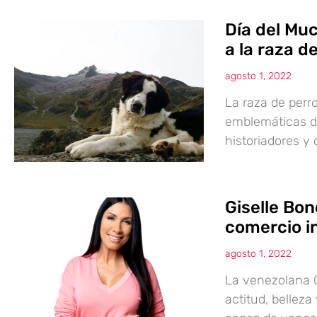
Día del Mu
a la raza 
agosto 1, 2022
La raza de perr
emblemáticas de
historiadores y
Giselle Bon
comercio i
agosto 1, 2022
La venezolana G
actitud, bellez