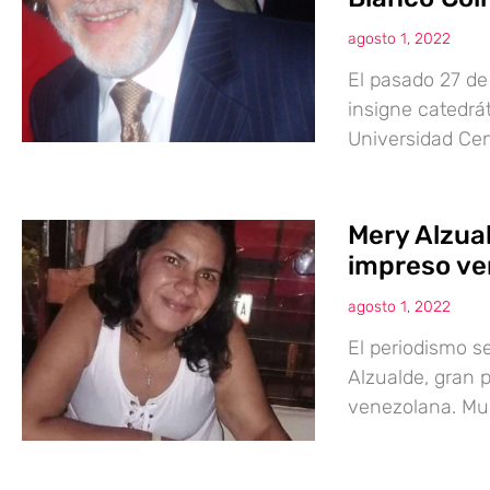
agosto 1, 2022
El pasado 27 de 
insigne catedrá
Universidad Cen
Mery Alzua
impreso ve
agosto 1, 2022
El periodismo se
Alzualde, gran p
venezolana. Mu