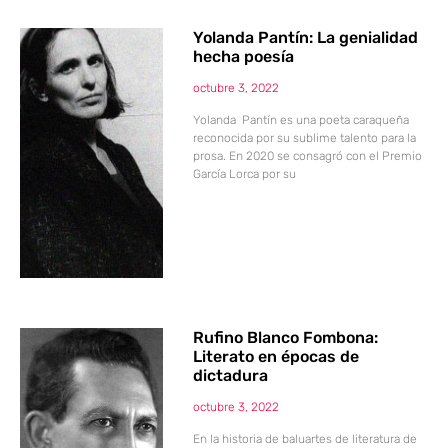
Yolanda Pantín: La genialidad
hecha poesía
octubre 3, 2022
Yolanda Pantín es una poeta caraqueña
reconocida por su sublime talento para la
prosa. En 2020 se consagró con el Premio
García Lorca por su
Rufino Blanco Fombona:
Literato en épocas de
dictadura
octubre 3, 2022
En la historia de baluartes de literatura de