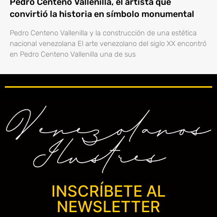
Pedro Centeno Vallenilla, el artista que
convirtió la historia en símbolo monumental
Pedro Centeno Vallenilla y la construcción de una estética
nacional venezolana El arte venezolano del siglo XX encontró
en Pedro Centeno Vallenilla una de sus
INSCRÍBETE AL
NEWSLETTER