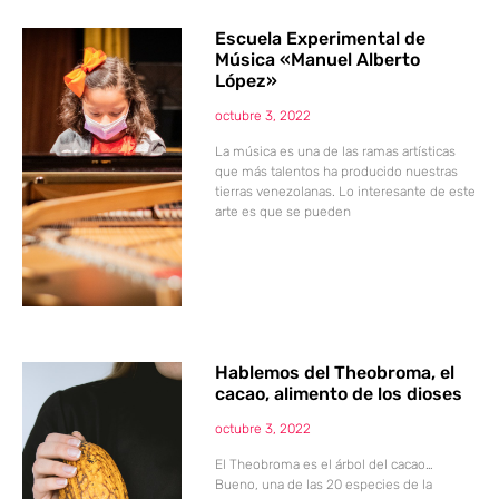
Escuela Experimental de
Música «Manuel Alberto
López»
octubre 3, 2022
La música es una de las ramas artísticas
que más talentos ha producido nuestras
tierras venezolanas. Lo interesante de este
arte es que se pueden
Hablemos del Theobroma, el
cacao, alimento de los dioses
octubre 3, 2022
El Theobroma es el árbol del cacao…
Bueno, una de las 20 especies de la