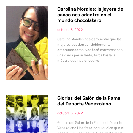
Carolina Morales: la joyera del
cacao nos adentra en el
mundo chocolatero
octubre 3, 2022
Carolina Morales nos demuestra que las
mujeres pueden ser doblemente
emprendedoras. Nos tocó conversar con
una dama persistente, terca hasta la
médula que nos envuelve
Glorias del Salón de la Fama
del Deporte Venezolano
octubre 3, 2022
Glorias del Salón de la Fama del Deporte
Venezolano Una frase popular dice que el