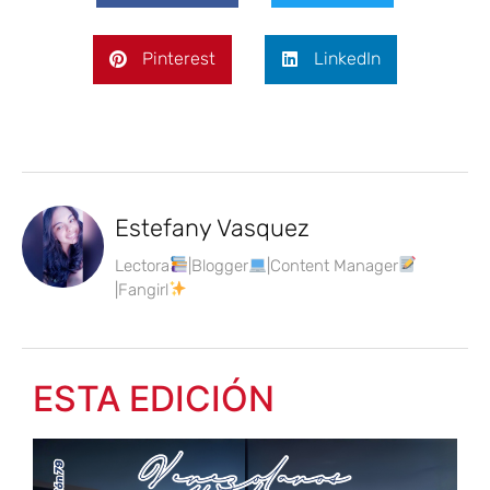
Pinterest
LinkedIn
Estefany Vasquez
Lectora
|Blogger
|Content Manager
|Fangirl
ESTA EDICIÓN