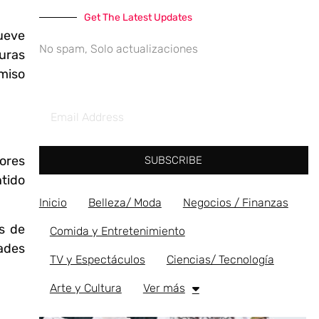
Get The Latest Updates
mueve
No spam, Solo actualizaciones
guras
omiso
ores
SUBSCRIBE
ntido
Inicio
Belleza/ Moda
Negocios / Finanzas
s de
Comida y Entretenimiento
ades
TV y Espectáculos
Ciencias/ Tecnología
Arte y Cultura
Ver más