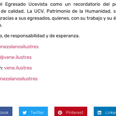
el Egresado Ucevista como un recordatorio del p
y de calidad. La UCV, Patrimonio de la Humanidad, s
racias a sus egresados, quienes, con su trabajo y su é
o.
o, de responsabilidad y de esperanza.
enezolanosilustres
@vene.ilustres
m:
vene.ilustres
nezolanosilustres
book
Twitter
Pinterest
Linke