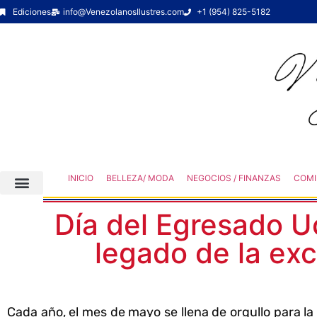
Ediciones
info@VenezolanosIlustres.com
+1 (954) 825-5182
INICIO
BELLEZA/ MODA
NEGOCIOS / FINANZAS
COMI
Día del Egresado U
legado de la ex
Cada año, el mes de mayo se llena de orgullo para l