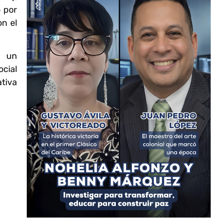
 por
n el
n un
ocial
tiva