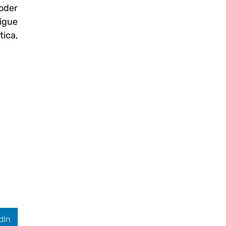
oder
igue
tica,
dIn