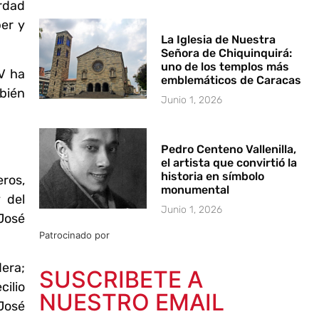
erdad
ber y
La Iglesia de Nuestra
Señora de Chiquinquirá:
uno de los templos más
CV ha
emblemáticos de Caracas
mbién
Junio 1, 2026
Pedro Centeno Vallenilla,
el artista que convirtió la
historia en símbolo
eros,
monumental
 del
Junio 1, 2026
José
Patrocinado por
era;
SUSCRIBETE A
cilio
NUESTRO EMAIL
 José