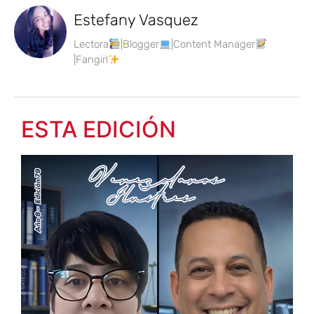
Estefany Vasquez
Lectora
|Blogger
|Content Manager
|Fangirl
ESTA EDICIÓN