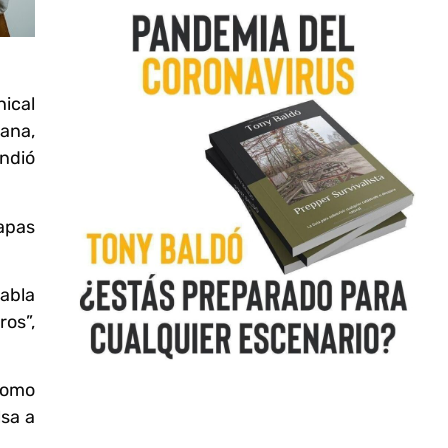
ical
ana,
ndió
tapas
habla
ros”,
como
lsa a