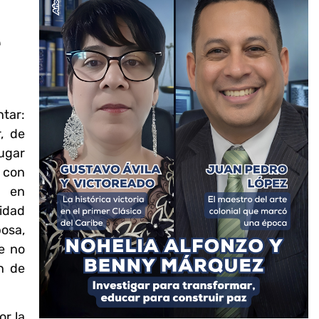
z
e
tar:
, de
lugar
 con
a en
idad
osa,
e no
n de
or la