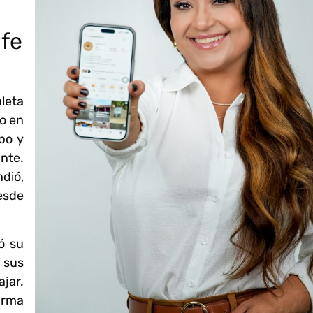
 fe
leta
o en
bo y
nte.
ndió,
esde
ó su
 sus
jar.
firma