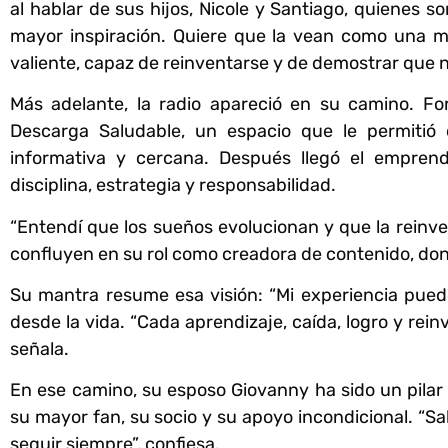
al hablar de sus hijos, Nicole y Santiago, quienes s
mayor inspiración. Quiere que la vean como una m
valiente, capaz de reinventarse y de demostrar que 
Más adelante, la radio apareció en su camino. F
Descarga Saludable, un espacio que le permitió
informativa y cercana. Después llegó el empren
disciplina, estrategia y responsabilidad.
“Entendí que los sueños evolucionan y que la reinven
confluyen en su rol como creadora de contenido, do
Su mantra resume esa visión: “Mi experiencia puede
desde la vida. “Cada aprendizaje, caída, logro y rein
señala.
En ese camino, su esposo Giovanny ha sido un pila
su mayor fan, su socio y su apoyo incondicional. “S
seguir siempre”, confiesa.