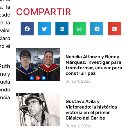
a, la
COMPARTIR
esde
e la
valor
laro
no el
Nohelia Alfonzo y Benny
Márquez: investigar para
Ruth
transformar, educar para
construir paz
ano y
uela
Junio 1, 2026
ando
encia
Gustavo Ávila y
Victoreado: la histórica
victoria en el primer
Clásico del Caribe
Junio 1, 2026