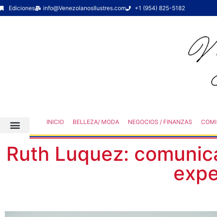
Ediciones
info@VenezolanosIlustres.com
+1 (954) 825-5182
INICIO
BELLEZA/ MODA
NEGOCIOS / FINANZAS
COMI
Ruth Luquez: comunica
expe