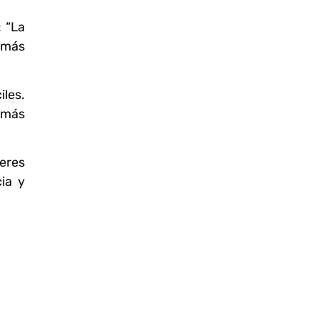
: “La
 más
iles.
 más
jeres
ia y