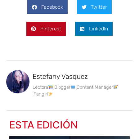
Facebook
Twitter
Pinterest
LinkedIn
Estefany Vasquez
Lectora
|Blogger
|Content Manager
|Fangirl
ESTA EDICIÓN