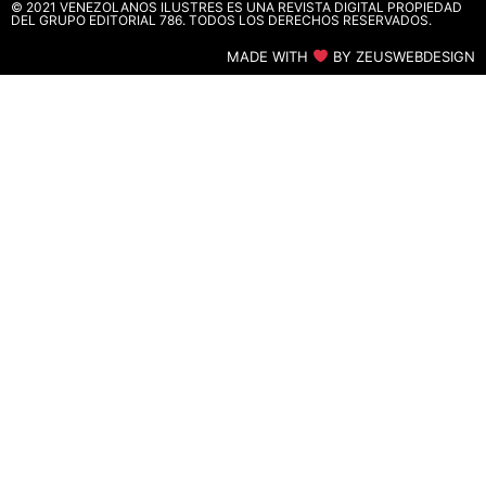
© 2021 VENEZOLANOS ILUSTRES ES UNA REVISTA DIGITAL PROPIEDAD
DEL GRUPO EDITORIAL 786. TODOS LOS DERECHOS RESERVADOS.
MADE WITH
BY ZEUSWEBDESIGN