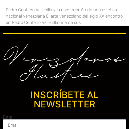
Pedro Centeno Vallenilla y la construcción de una estética
nacional venezolana El arte venezolano del siglo XX encontró
en Pedro Centeno Vallenilla una de sus
INSCRÍBETE AL
NEWSLETTER
Email