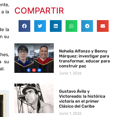
nte,
COMPARTIR
 a la
de la
an su
Nohelia Alfonzo y Benny
hes,
Márquez: investigar para
transformar, educar para
a su
construir paz
al.
Junio 1, 2026
Gustavo Ávila y
Victoreado: la histórica
victoria en el primer
Clásico del Caribe
Junio 1, 2026