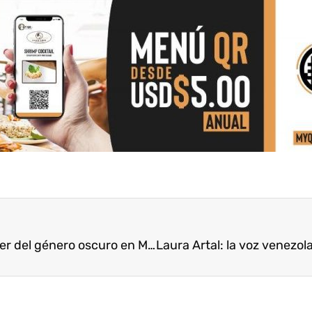
José Bordón y el Club de Lectura Gótica: el renacer del género oscuro en Maracay