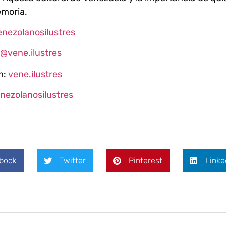
emoria.
enezolanosilustres
@vene.ilustres
m:
vene.ilustres
nezolanosilustres
book
Twitter
Pinterest
Linke