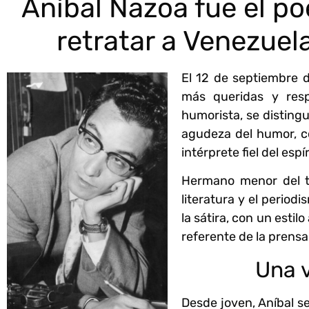
Aníbal Nazoa fue el po
retratar a Venezuel
El 12 de septiembre 
más queridas y resp
humorista, se distingu
agudeza del humor, co
intérprete fiel del esp
Hermano menor del t
literatura y el period
la sátira, con un esti
referente de la prensa 
Una v
Desde joven, Aníbal s