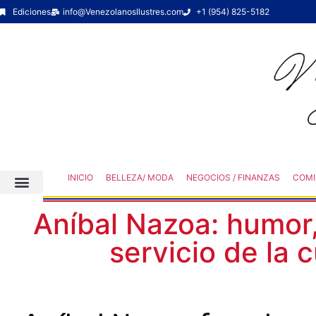
Ediciones
info@VenezolanosIlustres.com
+1 (954) 825-5182
INICIO
BELLEZA/ MODA
NEGOCIOS / FINANZAS
COMI
Aníbal Nazoa: humor,
servicio de la 