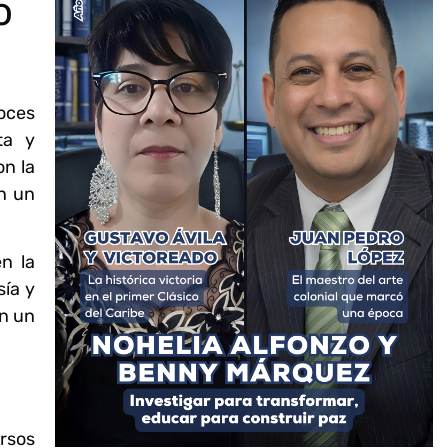
o
oces
ta y
on la
en un
n la
sía y
en un
ersos