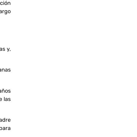
ción
argo
as y,
anas
años
e las
Madre
para