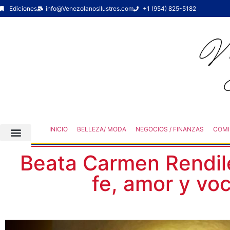
Ediciones
info@VenezolanosIlustres.com
+1 (954) 825-5182
INICIO
BELLEZA/ MODA
NEGOCIOS / FINANZAS
COMI
Beata Carmen Rendil
fe, amor y voc