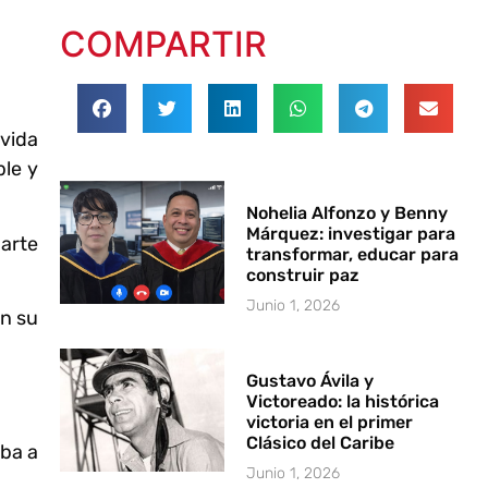
COMPARTIR
 vida
ble y
Nohelia Alfonzo y Benny
Márquez: investigar para
parte
transformar, educar para
construir paz
Junio 1, 2026
in su
Gustavo Ávila y
Victoreado: la histórica
victoria en el primer
Clásico del Caribe
ba a
Junio 1, 2026