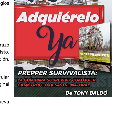
gios
brazó
isto.
ión,
cular
ginal
nueva