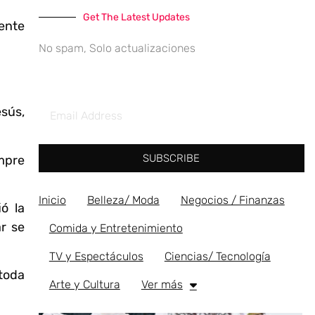
Get The Latest Updates
uente
No spam, Solo actualizaciones
sús,
SUBSCRIBE
empre
Inicio
Belleza/ Moda
Negocios / Finanzas
ó la
r se
Comida y Entretenimiento
TV y Espectáculos
Ciencias/ Tecnología
 toda
Arte y Cultura
Ver más