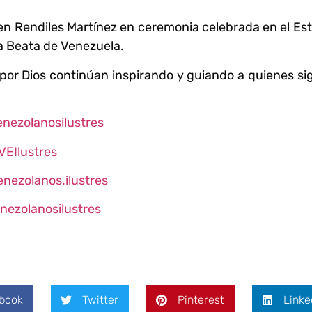
men Rendiles Martínez en ceremonia celebrada en el Es
ra Beata de Venezuela.
por Dios continúan inspirando y guiando a quienes s
enezolanosilustres
VEIlustres
enezolanos.ilustres
nezolanosilustres
book
Twitter
Pinterest
Linke