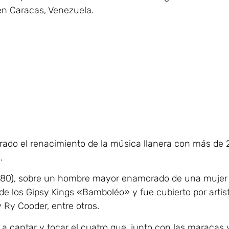
en Caracas, Venezuela.
rado el renacimiento de la música llanera con más de
.
1980), sobre un hombre mayor enamorado de una mujer
 de los Gipsy Kings «Bamboléo» y fue cubierto por artis
 Ry Cooder, entre otros.
ó a cantar y tocar el cuatro que, junto con las maracas 