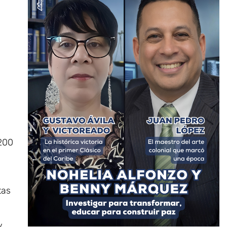
 200
tas
y