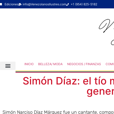
Ediciones
info@VenezolanosIlustres.com
+1 (954) 825-5182
INICIO
BELLEZA/ MODA
NEGOCIOS / FINANZAS
COMI
Simón Díaz: el tío
gene
Simón Narciso Díaz Márquez fue un cantante, composi