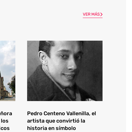
VER MÁS
eñora
Pedro Centeno Vallenilla, el
 los
artista que convirtió la
icos
historia en símbolo