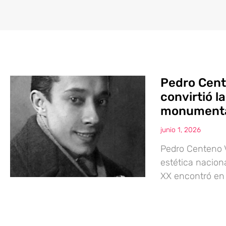
Pedro Cente
convirtió l
monument
junio 1, 2026
Pedro Centeno V
estética nacion
XX encontró en 