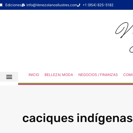
Ediciones
info@VenezolanosIlustres.com
+1 (954) 825-5182
INICIO
BELLEZA/ MODA
NEGOCIOS / FINANZAS
COMI
caciques indígenas