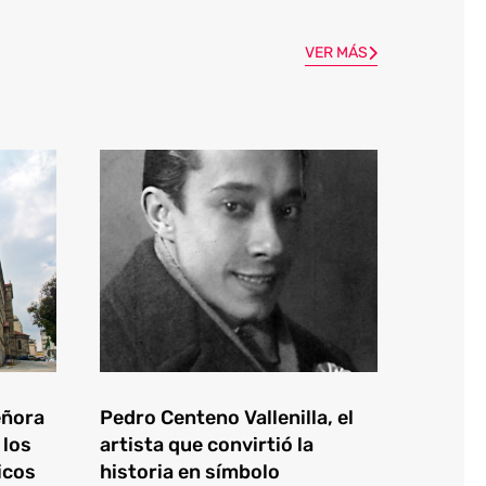
VER MÁS
eñora
Pedro Centeno Vallenilla, el
 los
artista que convirtió la
icos
historia en símbolo