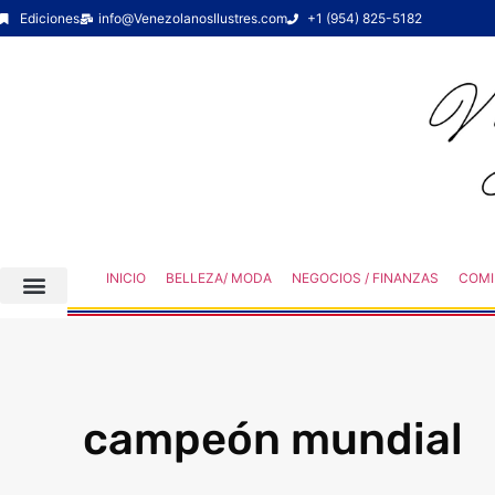
Ediciones
info@VenezolanosIlustres.com
+1 (954) 825-5182
INICIO
BELLEZA/ MODA
NEGOCIOS / FINANZAS
COMI
campeón mundial