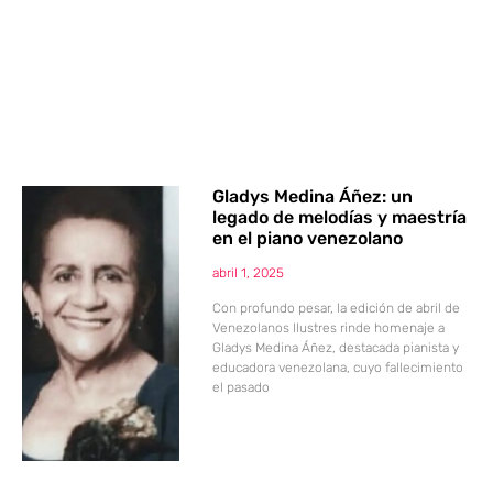
Gladys Medina Áñez: un
legado de melodías y maestría
en el piano venezolano
abril 1, 2025
Con profundo pesar, la edición de abril de
Venezolanos Ilustres rinde homenaje a
Gladys Medina Áñez, destacada pianista y
educadora venezolana, cuyo fallecimiento
el pasado