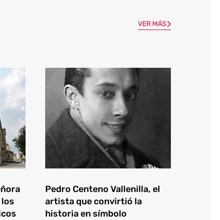
VER MÁS
eñora
Pedro Centeno Vallenilla, el
 los
artista que convirtió la
icos
historia en símbolo