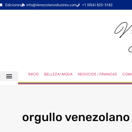
Ediciones
info@VenezolanosIlustres.com
+1 (954) 825-5182
INICIO
BELLEZA/ MODA
NEGOCIOS / FINANZAS
COMI
orgullo venezolano