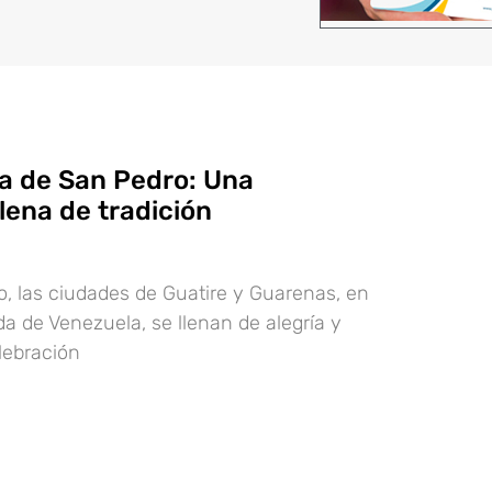
a de San Pedro: Una
llena de tradición
o, las ciudades de Guatire y Guarenas, en
da de Venezuela, se llenan de alegría y
elebración