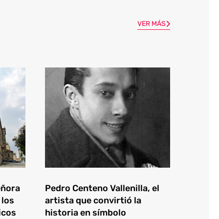
VER MÁS
eñora
Pedro Centeno Vallenilla, el
 los
artista que convirtió la
icos
historia en símbolo