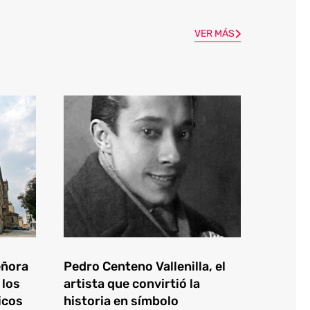
VER MÁS
eñora
Pedro Centeno Vallenilla, el
 los
artista que convirtió la
icos
historia en símbolo