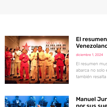
El resumen
Venezolano
diciembre 1, 2024
El resumen musi
abarca no solo 
también resalta
Manuel Jur
por sus su