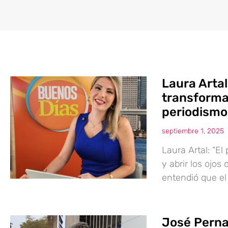
Laura Artal
transforma
periodismo
septiembre 1, 2025
Laura Artal: “E
y abrir los ojos
entendió que el
José Pernal