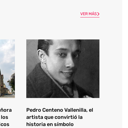
VER MÁS
eñora
Pedro Centeno Vallenilla, el
 los
artista que convirtió la
icos
historia en símbolo