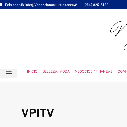
Ediciones
info@VenezolanosIlustres.com
+1 (954) 825-5182
INICIO
BELLEZA/ MODA
NEGOCIOS / FINANZAS
COMI
VPITV