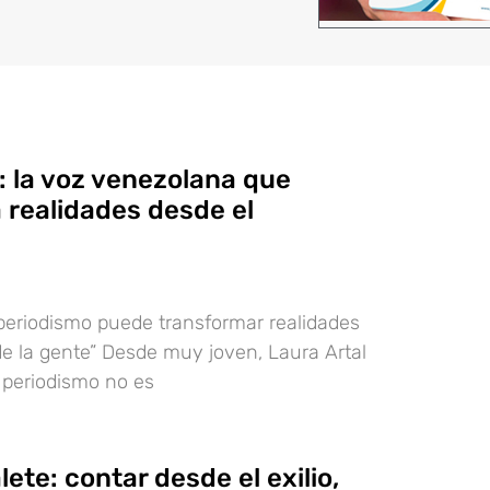
: la voz venezolana que
 realidades desde el
l periodismo puede transformar realidades
 de la gente” Desde muy joven, Laura Artal
 periodismo no es
ete: contar desde el exilio,