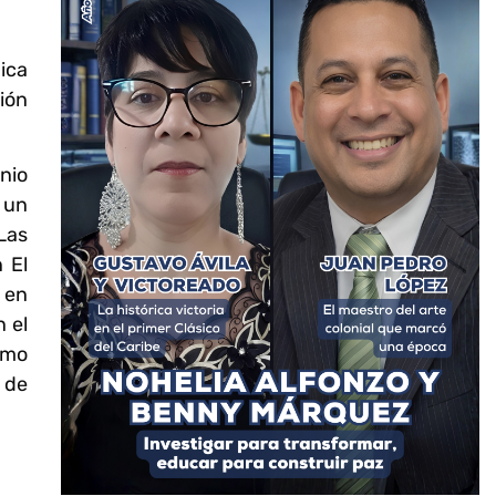
ica
ión
nio
 un
Las
 El
 en
 el
omo
 de