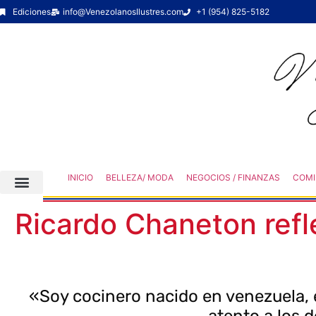
Ediciones
info@VenezolanosIlustres.com
+1 (954) 825-5182
INICIO
BELLEZA/ MODA
NEGOCIOS / FINANZAS
COMI
Ricardo Chaneton refl
«Soy cocinero nacido en venezuela, e
atento a los d