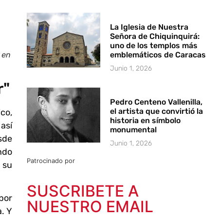
La Iglesia de Nuestra
Señora de Chiquinquirá:
uno de los templos más
 en
emblemáticos de Caracas
Junio 1, 2026
r"
Pedro Centeno Vallenilla,
el artista que convirtió la
co,
historia en símbolo
así
monumental
sde
Junio 1, 2026
ndo
Patrocinado por
 su
SUSCRIBETE A
por
NUESTRO EMAIL
. Y