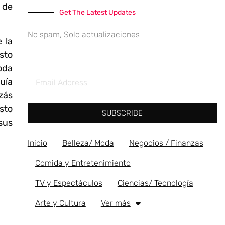
s de
Get The Latest Updates
No spam, Solo actualizaciones
 la
sto
oda
uía
zás
sto
SUBSCRIBE
sus
Inicio
Belleza/ Moda
Negocios / Finanzas
Comida y Entretenimiento
TV y Espectáculos
Ciencias/ Tecnología
Arte y Cultura
Ver más