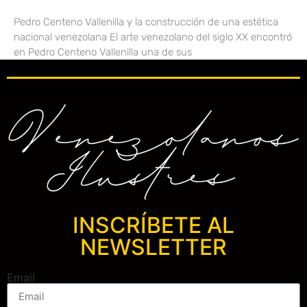
Pedro Centeno Vallenilla y la construcción de una estética
nacional venezolana El arte venezolano del siglo XX encontró
en Pedro Centeno Vallenilla una de sus
INSCRÍBETE AL
NEWSLETTER
Email