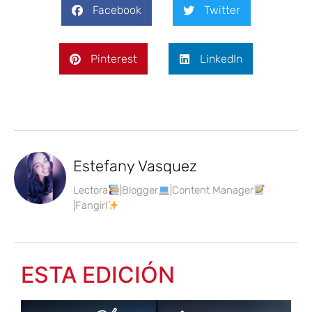
Facebook
Twitter
Pinterest
LinkedIn
Estefany Vasquez
Lectora
|Blogger
|Content Manager
|Fangirl
ESTA EDICIÓN