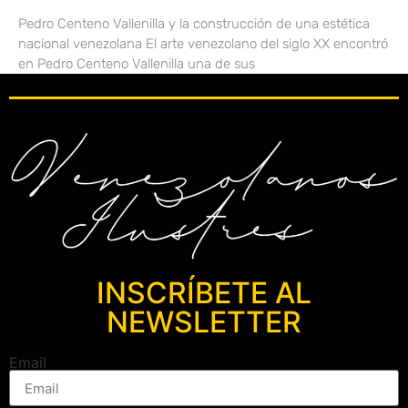
Pedro Centeno Vallenilla y la construcción de una estética
nacional venezolana El arte venezolano del siglo XX encontró
en Pedro Centeno Vallenilla una de sus
INSCRÍBETE AL
NEWSLETTER
Email