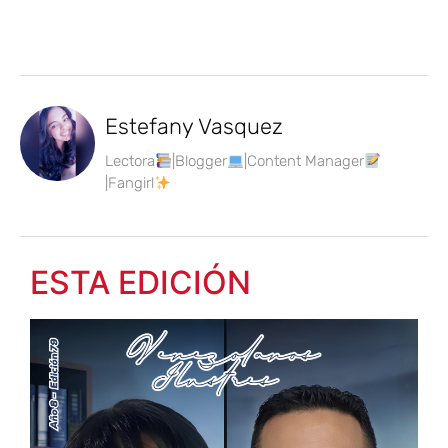
Estefany Vasquez
Lectora
|Blogger
|Content Manager
|Fangirl
ESTA EDICIÓN