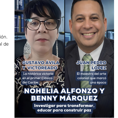
ión.
al de