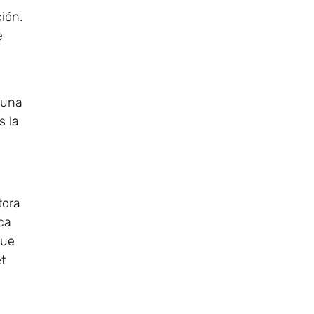
ión.
e
 una
s la
tora
ca
que
t