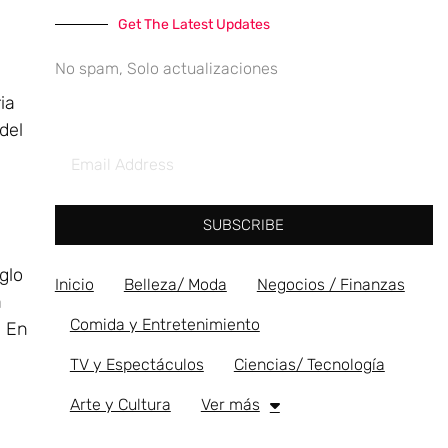
Get The Latest Updates
No spam, Solo actualizaciones
ia
del
SUBSCRIBE
glo
Inicio
Belleza/ Moda
Negocios / Finanzas
a
Comida y Entretenimiento
. En
TV y Espectáculos
Ciencias/ Tecnología
Arte y Cultura
Ver más