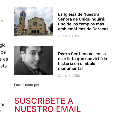
La Iglesia de Nuestra
Señora de Chiquinquirá:
za
uno de los templos más
emblemáticos de Caracas
Junio 1, 2026
gio
 de
Pedro Centeno Vallenilla,
el artista que convirtió la
s de
historia en símbolo
esta
monumental
Junio 1, 2026
Patrocinado por
SUSCRIBETE A
las
NUESTRO EMAIL
 en