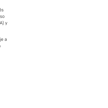
és
oso
A) y
je a
n