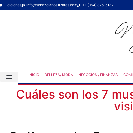
Ediciones
info@VenezolanosIlustres.com
+1 (954) 825-5182
INICIO
BELLEZA/ MODA
NEGOCIOS / FINANZAS
COMI
Cuáles son los 7 m
vis