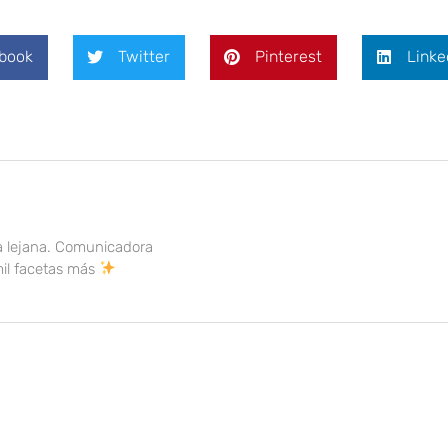
book
Twitter
Pinterest
Linke
a lejana. Comunicadora
mil facetas más