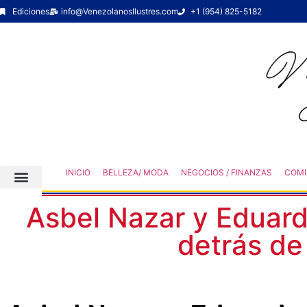
Ediciones
info@VenezolanosIlustres.com
+1 (954) 825-5182
INICIO
BELLEZA/ MODA
NEGOCIOS / FINANZAS
COMI
Asbel Nazar y Eduard
detrás de