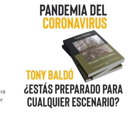
ara
er