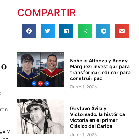
COMPARTIR
Nohelia Alfonzo y Benny
do
Márquez: investigar para
transformar, educar para
construir paz
Junio 1, 2026
e
Gustavo Ávila y
eron
Victoreado: la histórica
victoria en el primer
Clásico del Caribe
ge y
Junio 1, 2026