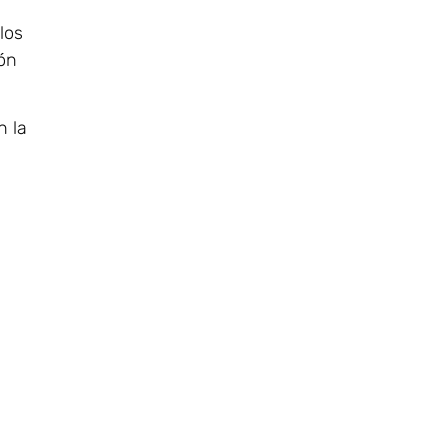
los
ión
n la
s