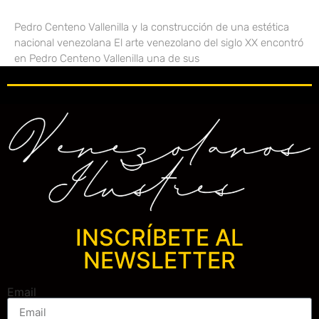
Pedro Centeno Vallenilla y la construcción de una estética
nacional venezolana El arte venezolano del siglo XX encontró
en Pedro Centeno Vallenilla una de sus
INSCRÍBETE AL
NEWSLETTER
Email