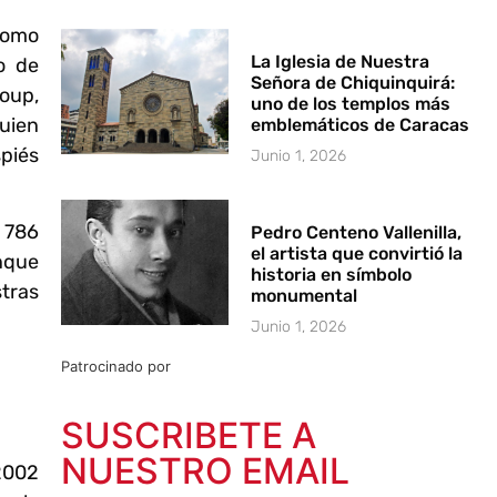
como
La Iglesia de Nuestra
o de
Señora de Chiquinquirá:
roup,
uno de los templos más
quien
emblemáticos de Caracas
piés
Junio 1, 2026
 786
Pedro Centeno Vallenilla,
el artista que convirtió la
nque
historia en símbolo
tras
monumental
Junio 1, 2026
Patrocinado por
SUSCRIBETE A
NUESTRO EMAIL
 2002