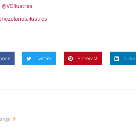
:
@VEIlustres
enezolanos.ilustres
book
Twitter
Pinterest
Linke
Fangirl