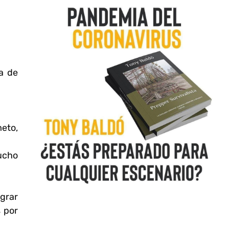
ra de
eto,
ucho
ograr
 por