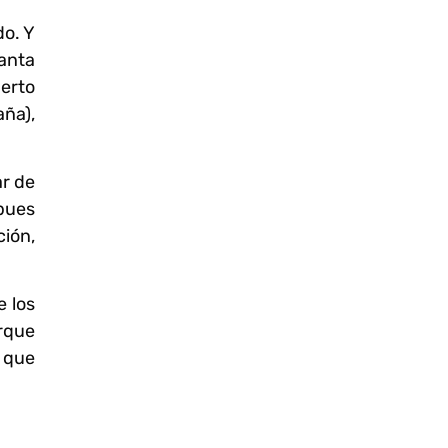
do. Y
anta
erto
ña),
ar de
 pues
ción,
e los
orque
 que