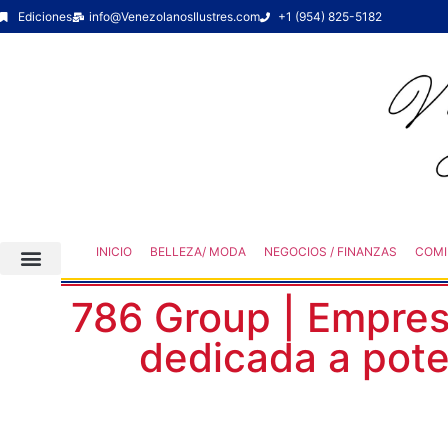
Ediciones
info@VenezolanosIlustres.com
+1 (954) 825-5182
INICIO
BELLEZA/ MODA
NEGOCIOS / FINANZAS
COMI
786 Group | Empre
dedicada a pote