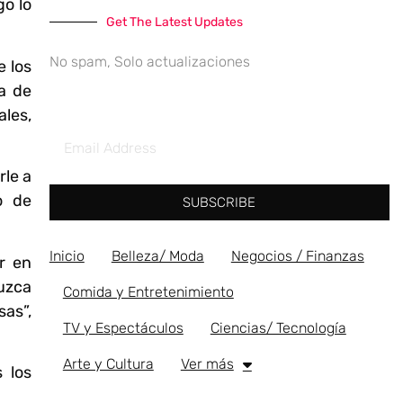
go lo
Get The Latest Updates
No spam, Solo actualizaciones
e los
a de
ales,
rle a
o de
SUBSCRIBE
Inicio
Belleza/ Moda
Negocios / Finanzas
r en
uzca
Comida y Entretenimiento
sas”,
TV y Espectáculos
Ciencias/ Tecnología
Arte y Cultura
Ver más
 los