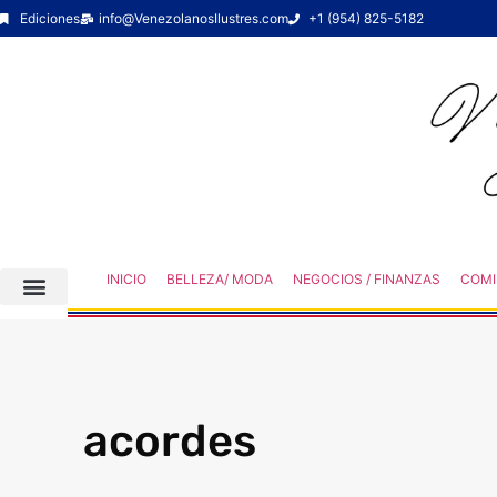
Ediciones
info@VenezolanosIlustres.com
+1 (954) 825-5182
INICIO
BELLEZA/ MODA
NEGOCIOS / FINANZAS
COMI
acordes