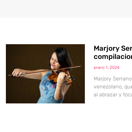
Marjory Se
compilacio
enero 1, 2024
Marjory Serrano
venezolano, qu
al abrazar y to