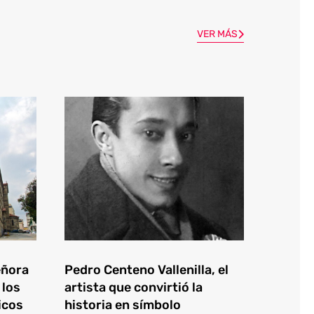
VER MÁS
eñora
Pedro Centeno Vallenilla, el
 los
artista que convirtió la
icos
historia en símbolo