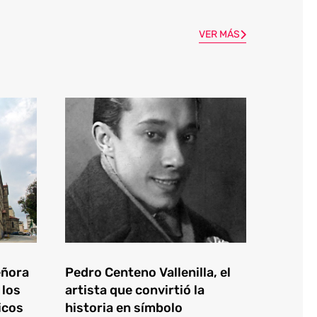
VER MÁS
eñora
Pedro Centeno Vallenilla, el
 los
artista que convirtió la
icos
historia en símbolo