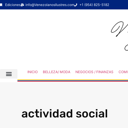
Ediciones
info@VenezolanosIlustres.com
+1 (954) 825-5182
INICIO
BELLEZA/ MODA
NEGOCIOS / FINANZAS
COMI
actividad social