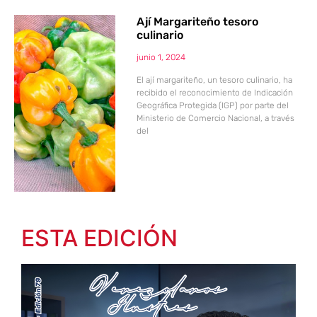
Ají Margariteño tesoro
culinario
junio 1, 2024
El ají margariteño, un tesoro culinario, ha
recibido el reconocimiento de Indicación
Geográfica Protegida (IGP) por parte del
Ministerio de Comercio Nacional, a través
del
ESTA EDICIÓN