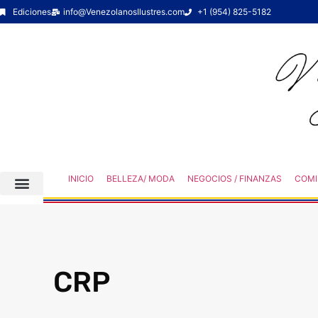
Ediciones
info@VenezolanosIlustres.com
+1 (954) 825-5182
INICIO
BELLEZA/ MODA
NEGOCIOS / FINANZAS
COMI
CRP