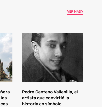
VER MÁS
eñora
Pedro Centeno Vallenilla, el
 los
artista que convirtió la
icos
historia en símbolo