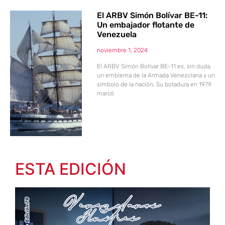
El ARBV Simón Bolívar BE-11:
Un embajador flotante de
Venezuela
noviembre 1, 2024
El ARBV Simón Bolívar BE-11 es, sin duda,
un emblema de la Armada Venezolana y un
símbolo de la nación. Su botadura en 1979
marcó
ESTA EDICIÓN