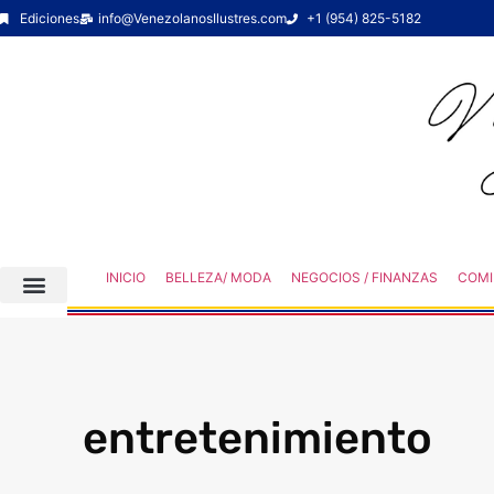
Ediciones
info@VenezolanosIlustres.com
+1 (954) 825-5182
INICIO
BELLEZA/ MODA
NEGOCIOS / FINANZAS
COMI
entretenimiento