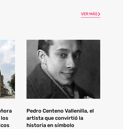
VER MÁS
eñora
Pedro Centeno Vallenilla, el
 los
artista que convirtió la
icos
historia en símbolo