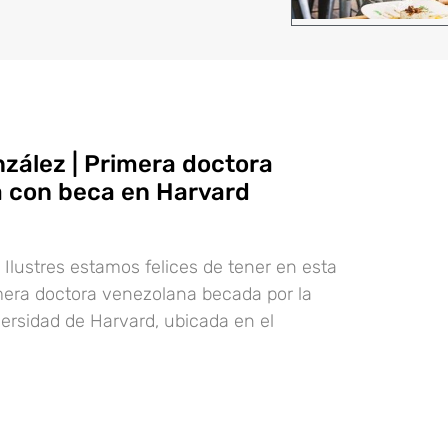
zález | Primera doctora
 con beca en Harvard
Ilustres estamos felices de tener en esta
imera doctora venezolana becada por la
versidad de Harvard, ubicada en el