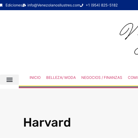
Ediciones
info@VenezolanosIlustres.com
+1 (954) 825-5182
INICIO
BELLEZA/ MODA
NEGOCIOS / FINANZAS
COMI
Harvard