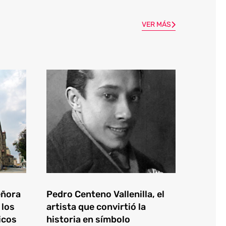
VER MÁS
eñora
Pedro Centeno Vallenilla, el
 los
artista que convirtió la
icos
historia en símbolo