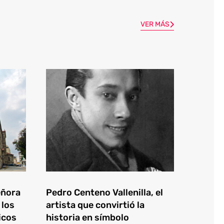
VER MÁS
eñora
Pedro Centeno Vallenilla, el
 los
artista que convirtió la
icos
historia en símbolo