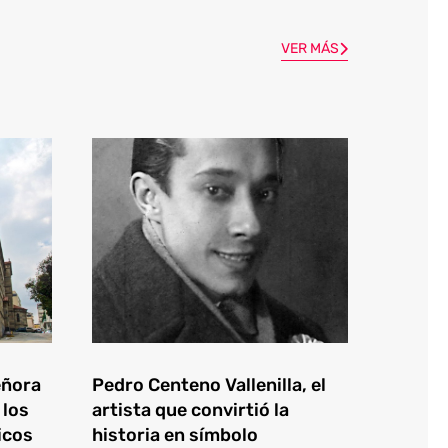
VER MÁS
eñora
Pedro Centeno Vallenilla, el
 los
artista que convirtió la
icos
historia en símbolo