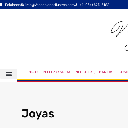
Ediciones
info@VenezolanosIlustres.com
+1 (954) 825-5182
INICIO
BELLEZA/ MODA
NEGOCIOS / FINANZAS
COMI
Joyas