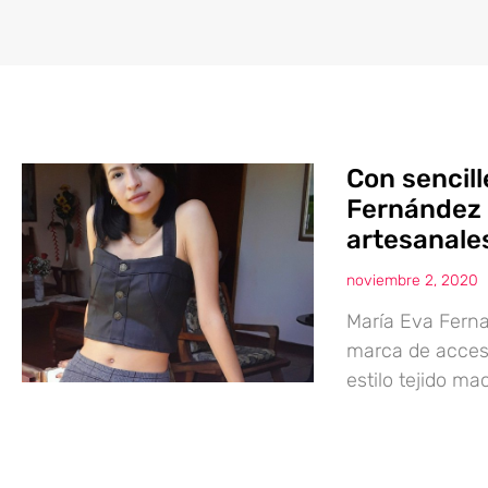
Con sencill
Fernández 
artesanale
noviembre 2, 2020
María Eva Fern
marca de acceso
estilo tejido m