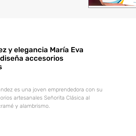
ez y elegancia María Eva
diseña accesorios
s
andez es una joven emprendedora con su
rios artesanales Señorita Clásica al
acramé y alambrismo.