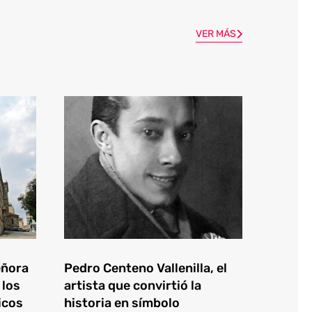
VER MÁS
eñora
Pedro Centeno Vallenilla, el
 los
artista que convirtió la
icos
historia en símbolo