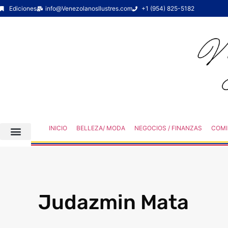
Ediciones
info@VenezolanosIlustres.com
+1 (954) 825-5182
INICIO
BELLEZA/ MODA
NEGOCIOS / FINANZAS
COMI
Judazmin Mata