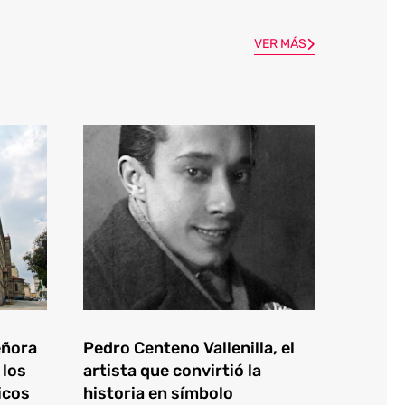
VER MÁS
eñora
Pedro Centeno Vallenilla, el
 los
artista que convirtió la
icos
historia en símbolo