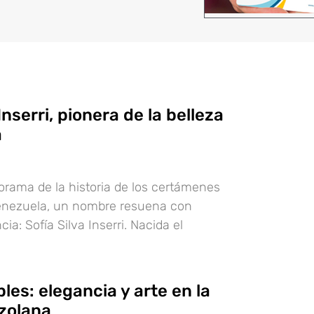
Inserri, pionera de la belleza
a
orama de la historia de los certámenes
Venezuela, un nombre resuena con
cia: Sofía Silva Inserri. Nacida el
les: elegancia y arte en la
zolana