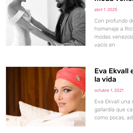
abril 1, 2025
Con profundo do
homenaje a Ric
modas venezola
vacío en
Eva Ekvall 
la vida
octubre 1, 2021
Eva Ekvall una 
gallardía que c
como pocas, ade