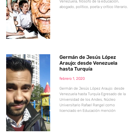
Venezuela, filósofo de la educación,
abogado, político, poeta y crítico literario.
Germán de Jesús López
Araujo: desde Venezuela
hasta Turquía
febrero 1, 2020
Germán de Jesús López Araujo: desde
Venezuela hasta Turquía Egresado de la
Universidad de los Andes, Núcleo
Universitario Rafael Rangel como
licenciado en Educación mención