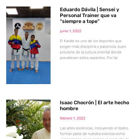
Eduardo Dávila | Sensei y
Personal Trainer que va
“siempre a tope”
junio 1, 2022
El Karate es uno de los deportes que
exigen más disciplina y paciencia, pues
proviene de la cultura oriental donde
prevalecen estos aspectos. Por tal
Isaac Chocrón | El arte hecho
hombre
febrero 1, 2022
Las artes escénicas, incluyendo el teatro,
forman parte de nuestra esencia como