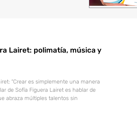
ra Lairet: polimatía, música y
airet: “Crear es simplemente una manera
lar de Sofía Figuera Lairet es hablar de
e abraza múltiples talentos sin