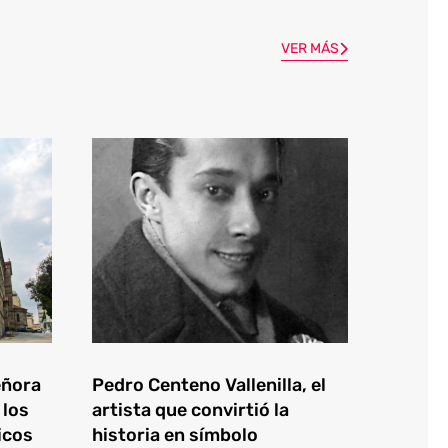
VER MÁS
eñora
Pedro Centeno Vallenilla, el
 los
artista que convirtió la
icos
historia en símbolo