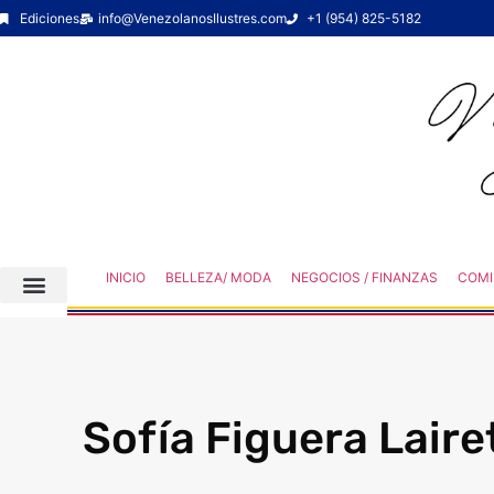
Ediciones
info@VenezolanosIlustres.com
+1 (954) 825-5182
INICIO
BELLEZA/ MODA
NEGOCIOS / FINANZAS
COMI
Sofía Figuera Laire