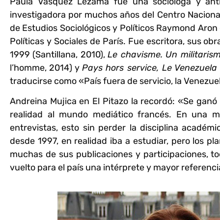
Paula Vásquez Lezama
fue una socióloga y ant
investigadora por muchos años del Centro Nacional 
de Estudios Sociológicos y Políticos Raymond Aron 
Políticas y Sociales de París. Fue escritora, sus ob
1999 (Santillana, 2010),
Le chavisme. Un militaris
l’homme, 2014) y
Pays hors service, Le Venezuela
traducirse como «País fuera de servicio, la Venezuel
Andreina Mujica en El Pitazo la recordó: «Se ganó
realidad al mundo mediático francés. En una m
entrevistas, esto sin perder la disciplina acadé
desde 1997, en realidad iba a estudiar, pero los p
muchas de sus publicaciones y participaciones, 
vuelto para el país una intérprete y mayor referenci