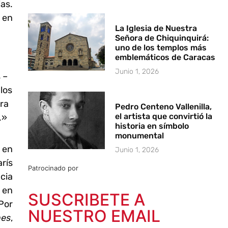
ias.
 en
La Iglesia de Nuestra
Señora de Chiquinquirá:
uno de los templos más
emblemáticos de Caracas
Junio 1, 2026
 –
los
ra
Pedro Centeno Vallenilla,
el artista que convirtió la
.»
historia en símbolo
monumental
 en
Junio 1, 2026
rís
Patrocinado por
cia
 en
SUSCRIBETE A
Por
NUESTRO EMAIL
nes
,