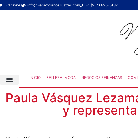
Ediciones
info@VenezolanosIlustres.com
+1 (954) 825-5182
INICIO
BELLEZA/ MODA
NEGOCIOS / FINANZAS
COMI
Paula Vásquez Lezama
y represent