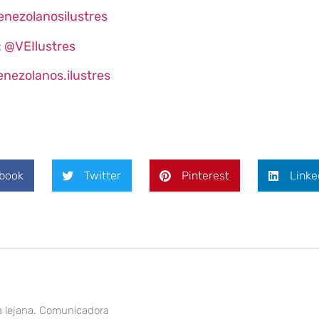
enezolanosilustres
:
@VEIlustres
enezolanos.ilustres
book
Twitter
Pinterest
Linke
a lejana. Comunicadora