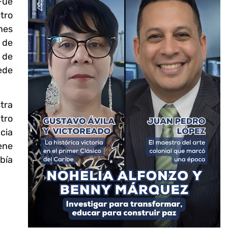
Fue
tro
nes
a de
 de
ede
tra
tro
cia
ene
bía