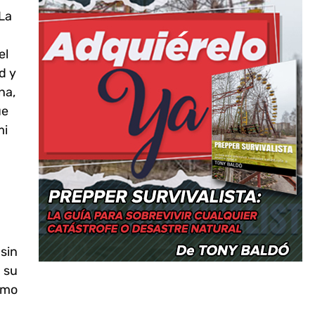
 La
el
d y
na,
ue
mi
sin
 su
omo