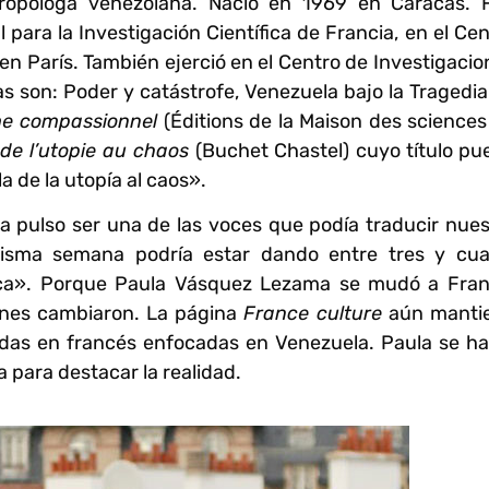
ropóloga venezolana. Nació en 1969 en Caracas. 
para la Investigación Científica de Francia, en el Cen
en París. También ejerció en el Centro de Investigacio
ras son: Poder y catástrofe, Venezuela bajo la Tragedi
me compassionnel
(Éditions de la Maison des sciences
 de l’utopie au chaos
(Buchet Chastel) cuyo título pu
a de la utopía al caos».
 a pulso ser una de las voces que podía traducir nues
isma semana podría estar dando entre tres y cua
mica». Porque
Paula Vásquez Lezama
se mudó a Fran
lanes cambiaron. La página
France culture
aún manti
todas en francés enfocadas en Venezuela.
Paula se ha
a para destacar la realidad.