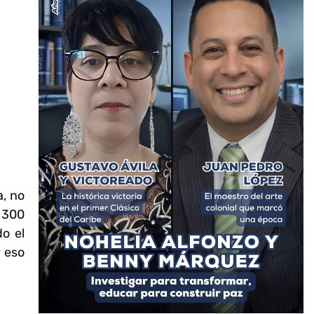
a, no
e 300
do el
y eso