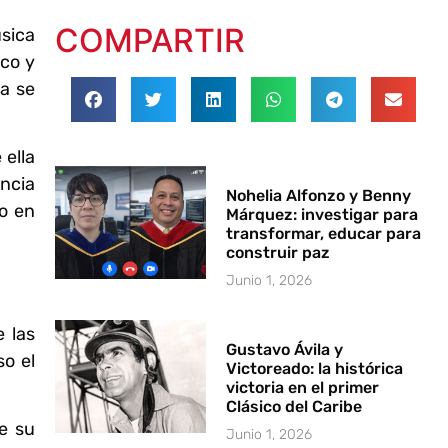
COMPARTIR
sica
ico y
ya se
 ella
encia
Nohelia Alfonzo y Benny
bo en
Márquez: investigar para
transformar, educar para
construir paz
Junio 1, 2026
 las
Gustavo Ávila y
so el
Victoreado: la histórica
victoria en el primer
Clásico del Caribe
e su
Junio 1, 2026