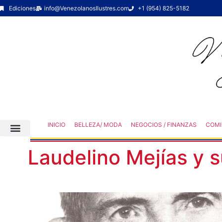
Ediciones
info@VenezolanosIlustres.com
+1 (954) 825-5182
INICIO
BELLEZA/ MODA
NEGOCIOS / FINANZAS
COMI
Laudelino Mejías y 