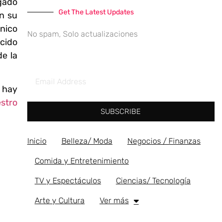
gado
Get The Latest Updates
en su
único
No spam, Solo actualizaciones
cido
e la
, hay
stro
SUBSCRIBE
Inicio
Belleza/ Moda
Negocios / Finanzas
Comida y Entretenimiento
TV y Espectáculos
Ciencias/ Tecnología
Arte y Cultura
Ver más