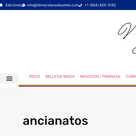
Ediciones
info@VenezolanosIlustres.com
+1 (954) 825-5182
INICIO
BELLEZA/ MODA
NEGOCIOS / FINANZAS
COMI
ancianatos