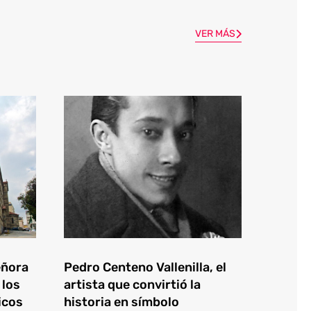
VER MÁS
eñora
Pedro Centeno Vallenilla, el
 los
artista que convirtió la
icos
historia en símbolo