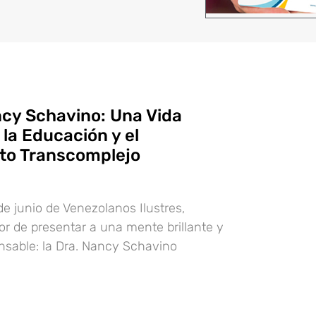
ncy Schavino: Una Vida
la Educación y el
to Transcomplejo
de junio de Venezolanos Ilustres,
r de presentar a una mente brillante y
ansable: la Dra. Nancy Schavino