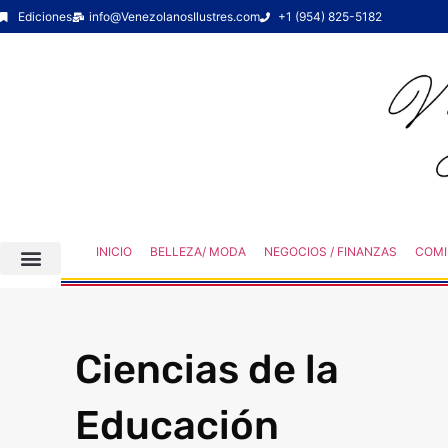
Ediciones
info@VenezolanosIlustres.com
+1 (954) 825-5182
INICIO
BELLEZA/ MODA
NEGOCIOS / FINANZAS
COMI
Ciencias de la
Educación