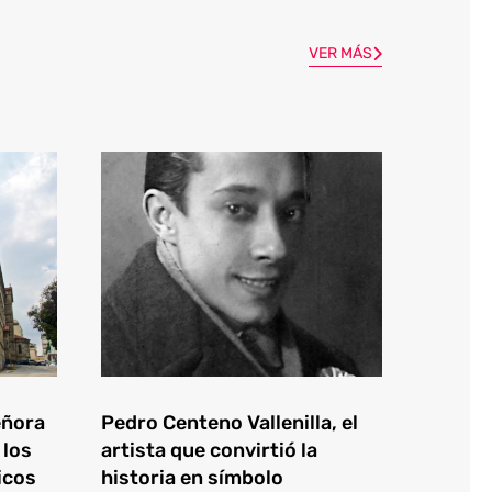
VER MÁS
eñora
Pedro Centeno Vallenilla, el
 los
artista que convirtió la
icos
historia en símbolo