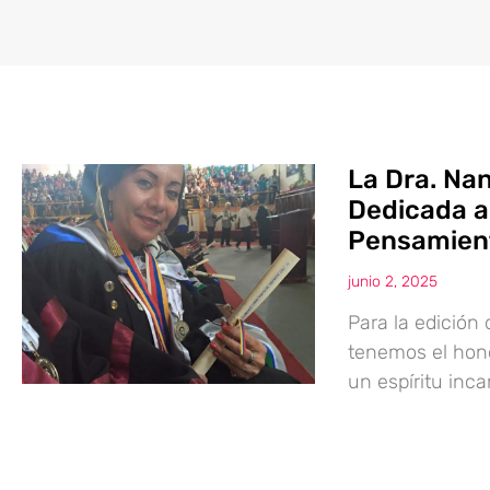
La Dra. Na
Dedicada a 
Pensamien
junio 2, 2025
Para la edición 
tenemos el hono
un espíritu inc